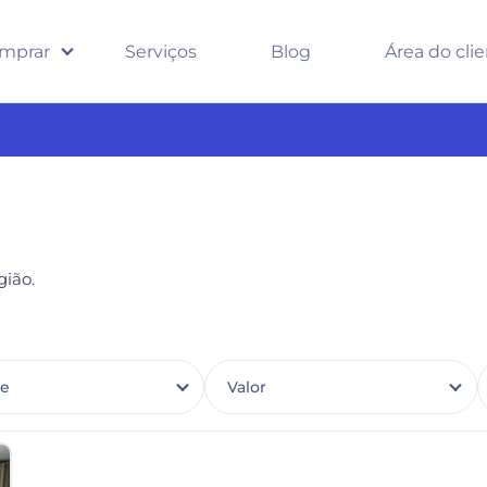
mprar
Serviços
Blog
Área do cli
ião.
de
Valor