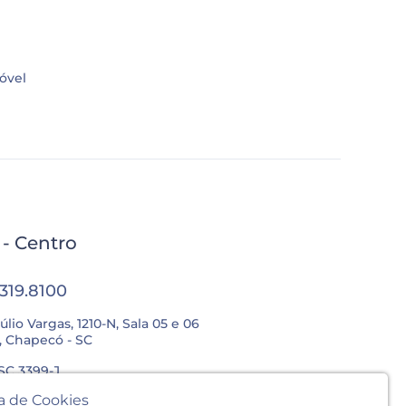
óvel
l - Centro
3319.8100
úlio Vargas, 1210-N, Sala 05 e 06
, Chapecó - SC
SC 3399-J
ca de Cookies