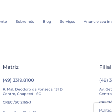
ente
Sobre nós
Blog
Serviços
Anuncie seu im
Matriz
Filia
(49) 3319.8100
(49) 
R. Mal. Deodoro da Fonseca, 131 D
Av. Get
Centro, Chapecó - SC
Centro
CRECI/SC 2165-J
CRECI/
Políti