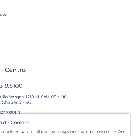
óvel
l - Centro
3319.8100
úlio Vargas, 1210-N, Sala 05 e 06
, Chapecó - SC
SC 3399-J
ca de Cookies
Sex.: 8h às 12h / 13:30h às 18h
cookies para melhorar sua experiência em nosso site. Ao
: 8h às 12h