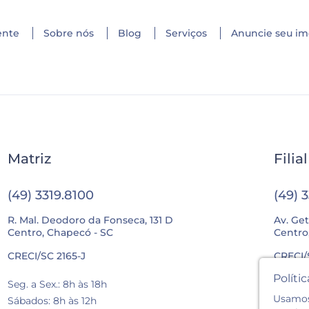
ente
Sobre nós
Blog
Serviços
Anuncie seu im
Matriz
Filia
(49) 3319.8100
(49) 
R. Mal. Deodoro da Fonseca, 131 D
Av. Get
Centro, Chapecó - SC
Centro
CRECI/SC 2165-J
CRECI/
Políti
Seg. a Sex.: 8h às 18h
Seg. a 
Usamos 
Sábados: 8h às 12h
Sábados