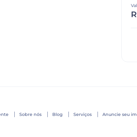
Va
R
ente
Sobre nós
Blog
Serviços
Anuncie seu im