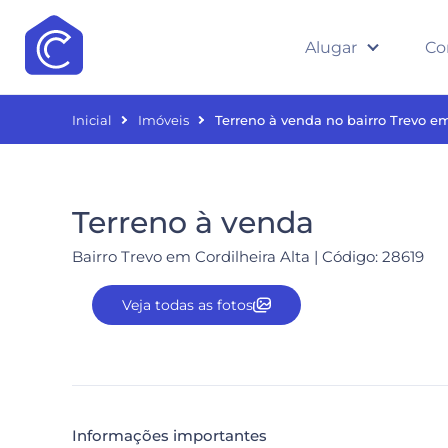
Alugar
Co
Inicial
Imóveis
Terreno à venda no bairro Trevo em
Terreno à venda
Bairro Trevo em Cordilheira Alta | Código: 28619
Veja todas as fotos
Informações importantes