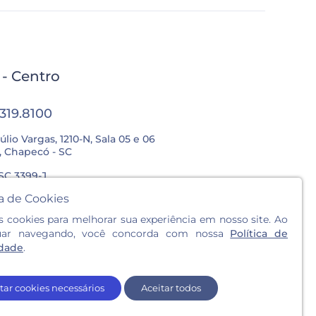
l - Centro
3319.8100
úlio Vargas, 1210-N, Sala 05 e 06
, Chapecó - SC
SC 3399-J
ca de Cookies
Sex.: 8h às 12h / 13:30h às 18h
cookies para melhorar sua experiência em nosso site. Ao
: 8h às 12h
uar navegando, você concorda com nossa
Política de
idade
.
tar cookies necessários
Aceitar todos