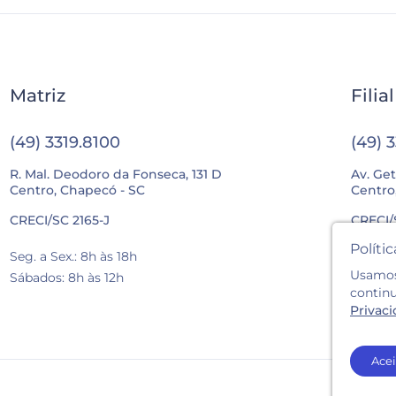
Matriz
Filia
(49) 3319.8100
(49) 
R. Mal. Deodoro da Fonseca, 131 D
Av. Get
Centro, Chapecó - SC
Centro
CRECI/SC 2165-J
CRECI/
Políti
Seg. a Sex.: 8h às 18h
Seg. a 
Usamos 
Sábados: 8h às 12h
Sábados
contin
Privac
Acei