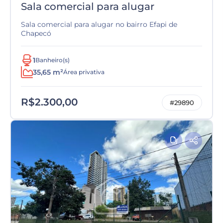
Sala comercial para alugar
Sala comercial para alugar no bairro Efapi de
Chapecó
1
Banheiro(s)
35,65 m²
Área privativa
R$2.300,00
#29890