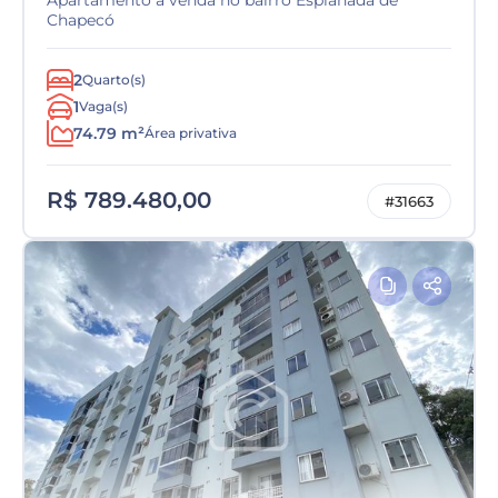
Apartamento a venda no bairro Esplanada de
Chapecó
2
Quarto(s)
1
Vaga(s)
74.79 m²
Área privativa
R$ 789.480,00
#31663