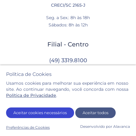
CRECI/SC 2165-J
Seg. a Sex.: 8h às 18h
Sábados: 8h às 12h
Filial - Centro
(49) 3319.8100
Av. Getúlio Vargas, 1210-N, Sala 05 e 06
Política de Cookies
Centro, Chapecó - SC
Usamos cookies para melhorar sua experiência em nosso
CRECI/SC 3399-J
site. Ao continuar navegando, você concorda com nossa
Política de Privacidade
.
Seg. a Sex.: 8h às 12h / 13:30h às 18h
Sábados: 8h às 12h
Aceitar cookies necessários
Aceitar todos
Desenvolvido por Alavanca
Preferências de Cookies