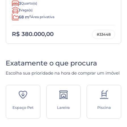
3
Quarto(s)
1
Vaga(s)
68 m²
Área privativa
R$ 380.000,00
#33448
Exatamente o que procura
Escolha sua prioridade na hora de comprar um imóvel
Minha Casa
Cozinha com
Energia Solar
Minha Vida
mobília