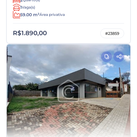
2
1
Vaga(s)
59.00 m²
Área privativa
R$1.890,00
#23859