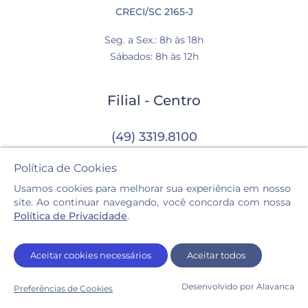
CRECI/SC 2165-J
Seg. a Sex.: 8h às 18h
Sábados: 8h às 12h
Filial - Centro
(49) 3319.8100
Av. Getúlio Vargas, 1210-N, Sala 05 e 06
Política de Cookies
Centro, Chapecó - SC
Usamos cookies para melhorar sua experiência em nosso
CRECI/SC 3399-J
site. Ao continuar navegando, você concorda com nossa
Política de Privacidade
.
Seg. a Sex.: 8h às 12h / 13:30h às 18h
Sábados: 8h às 12h
Aceitar cookies necessários
Aceitar todos
Desenvolvido por Alavanca
Preferências de Cookies