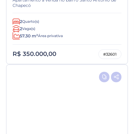
Apartamento a venda no bairro Santo Antônio de
Chapecó
2
Quarto(s)
2
Vaga(s)
57.30 m²
Área privativa
R$ 350.000,00
#32601