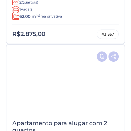
2
Quarto(s)
1
Vaga(s)
62.00 m²
Área privativa
R$2.875,00
#31357
Apartamento para alugar com 2
quartos