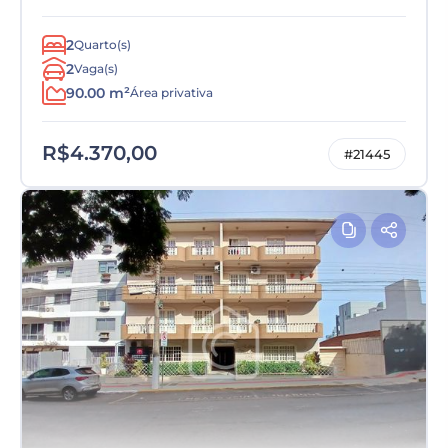
2
Quarto(s)
2
Vaga(s)
90.00 m²
Área privativa
R$4.370,00
#21445