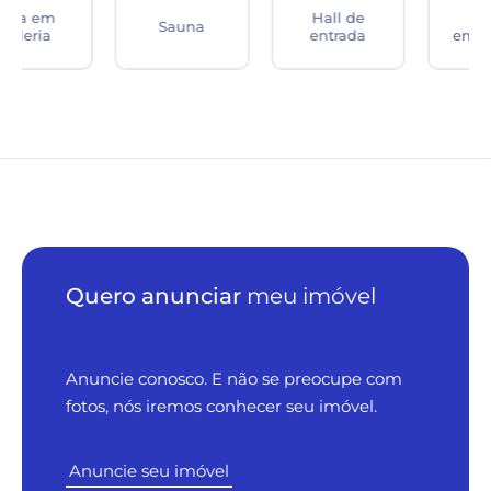
Hall de
Dep.
Sauna
entrada
empregada
Quero anunciar
meu imóvel
Anuncie conosco. E não se preocupe com
fotos, nós iremos conhecer seu imóvel.
Anuncie seu imóvel