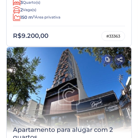
3
Quarto(s)
2
Vaga(s)
150 m²
Área privativa
R$9.200,00
#33363
Apartamento para alugar com 2
quartos