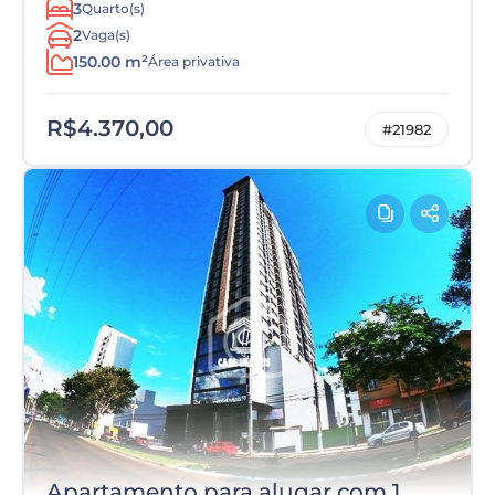
3
Quarto(s)
2
Vaga(s)
150.00 m²
Área privativa
R$4.370,00
#21982
Apartamento para alugar com 1