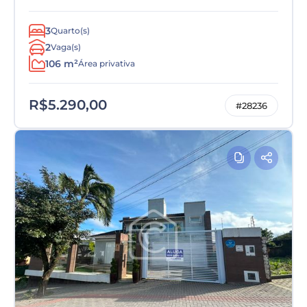
3
Quarto(s)
2
Vaga(s)
106 m²
Área privativa
R$5.290,00
#28236