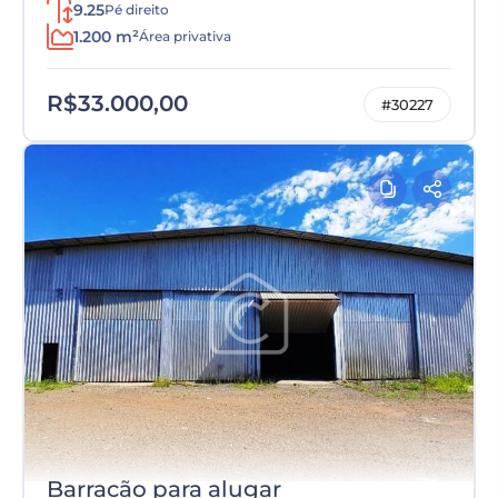
9.25
Pé direito
1.200 m²
Área privativa
R$33.000,00
#30227
Barracão para alugar