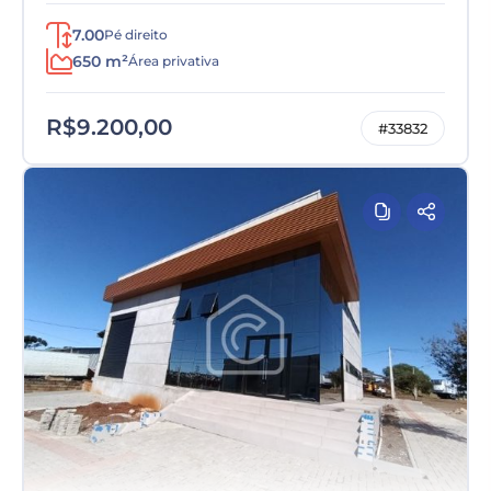
7.00
Pé direito
650 m²
Área privativa
R$9.200,00
#33832