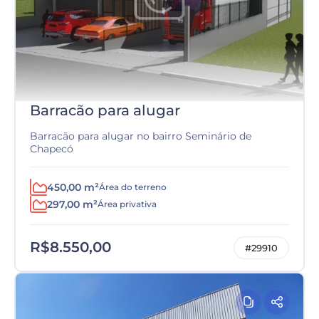
Barracão para alugar
Barracão para alugar no bairro Seminário de
Chapecó
450,00 m²
Área do terreno
297,00 m²
Área privativa
R$8.550,00
#29910