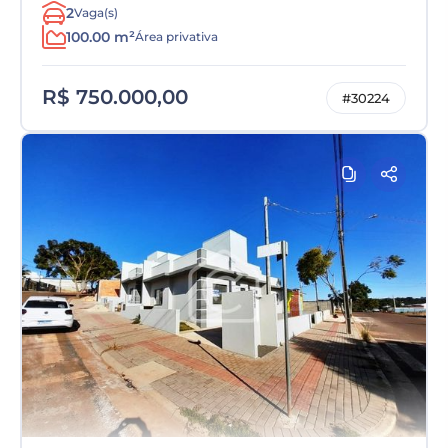
2
Vaga(s)
100.00 m²
Área privativa
R$ 750.000,00
#30224