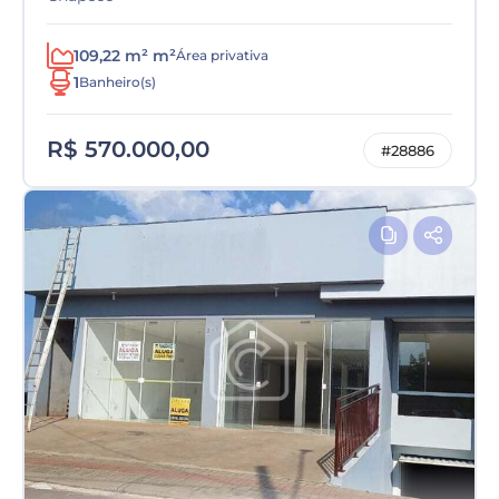
109,22 m² m²
Área privativa
1
Banheiro(s)
R$ 570.000,00
#28886