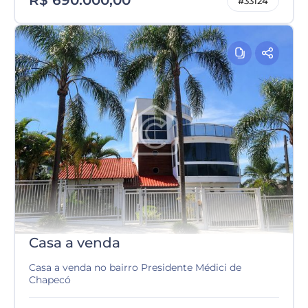
R$ 690.000,00
#33124
Casa a venda
Casa a venda no bairro Presidente Médici de
Chapecó