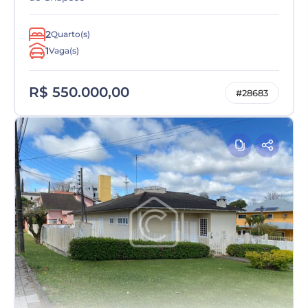
2
Quarto(s)
1
Vaga(s)
R$ 550.000,00
#28683