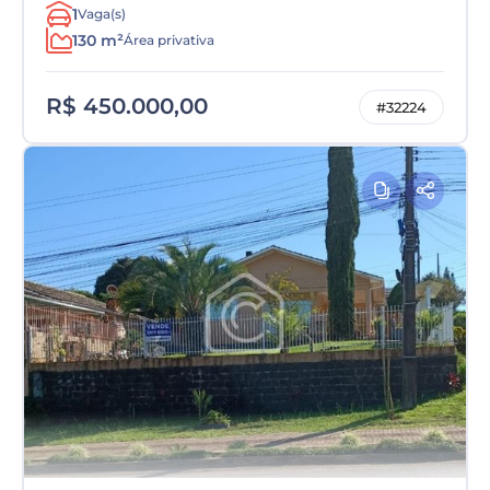
1
Vaga(s)
130 m²
Área privativa
R$ 450.000,00
#32224