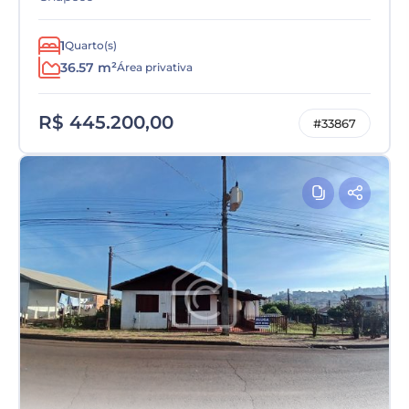
1
Quarto(s)
36.57 m²
Área privativa
R$ 445.200,00
#33867