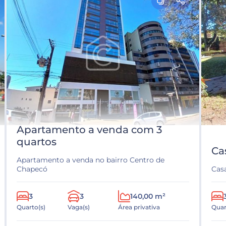
Apartamento a venda com 3
quartos
Ca
Apartamento a venda no bairro Centro de
Chapecó
Casa
3
3
140,00 m²
Quarto(s)
Vaga(s)
Área privativa
Quar