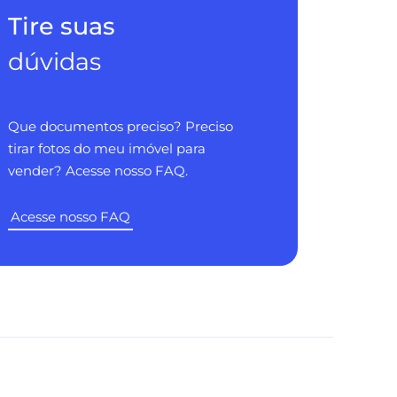
Tire suas
dúvidas
Que documentos preciso? Preciso
tirar fotos do meu imóvel para
vender? Acesse nosso FAQ.
Acesse nosso FAQ