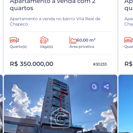
Apartamento a venda com 2
Ap
quartos
qu
Apartamento a venda no bairro Vila Real de
Apa
Chapecó
Cha
2
1
60.00 m²
Quarto(s)
Vaga(s)
Área privativa
Quar
R$ 350.000,00
R$
#30233