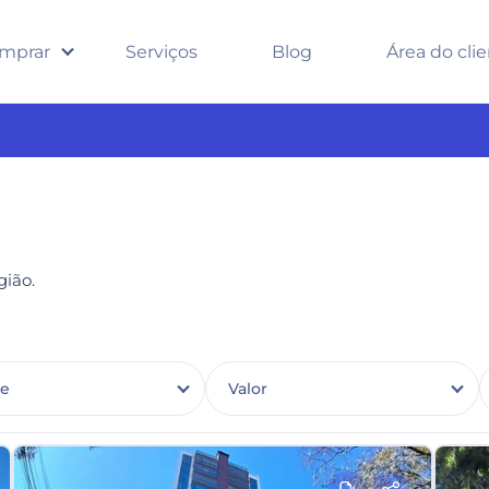
mprar
Serviços
Blog
Área do cli
ião.
de
Valor