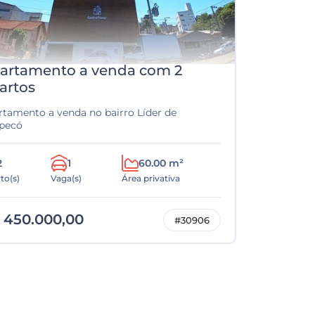
artamento a venda com 2
artos
rtamento a venda no bairro Líder de
pecó
2
1
60.00 m²
to(s)
Vaga(s)
Área privativa
 450.000,00
#30906