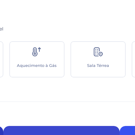
el
Poço Artesiano
Sala de jantar