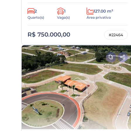
2
1
127.00 m²
Quarto(s)
Vaga(s)
Área privativa
R$ 750.000,00
#22464