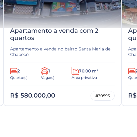
Apartamento a venda com 2
Ap
quartos
qu
Apartamento a venda no bairro Santa Maria de
Apa
Chapecó
Cha
2
1
70.00 m²
Quarto(s)
Vaga(s)
Área privativa
Quar
R$ 580.000,00
R$
#30593