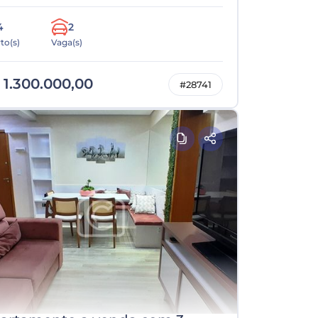
4
2
to(s)
Vaga(s)
 1.300.000,00
#28741