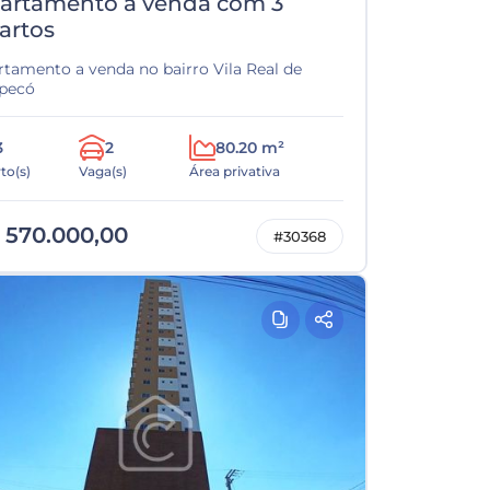
artamento a venda com 3
artos
rtamento a venda no bairro Vila Real de
pecó
3
2
80.20 m²
to(s)
Vaga(s)
Área privativa
 570.000,00
#30368