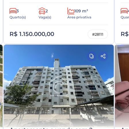
3
2
109 m²
Quarto(s)
Vaga(s)
Área privativa
Quar
R$ 1.150.000,00
R$
#28111