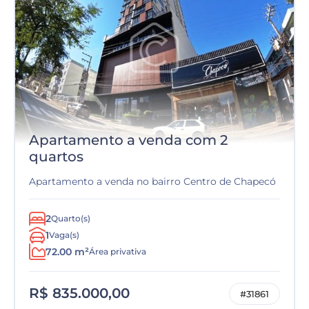
Apartamento a venda com 2
quartos
Apartamento a venda no bairro Centro de Chapecó
2
Quarto(s)
1
Vaga(s)
72.00 m²
Área privativa
R$ 835.000,00
#31861