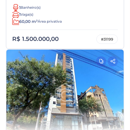
1
Banheiro(s)
1
Vaga(s)
60,00 m²
Área privativa
R$ 1.500.000,00
#31199