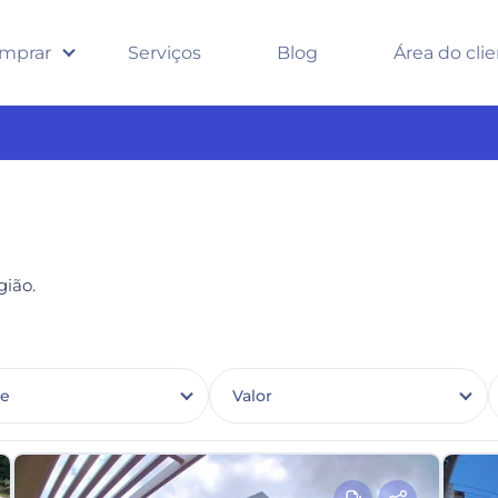
mprar
Serviços
Blog
Área do cli
ião.
de
Valor