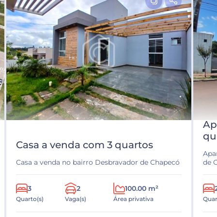
Ap
qu
Casa a venda com 3 quartos
Apa
Casa a venda no bairro Desbravador de Chapecó
de 
3
2
100.00 m²
Quarto(s)
Vaga(s)
Área privativa
Quar