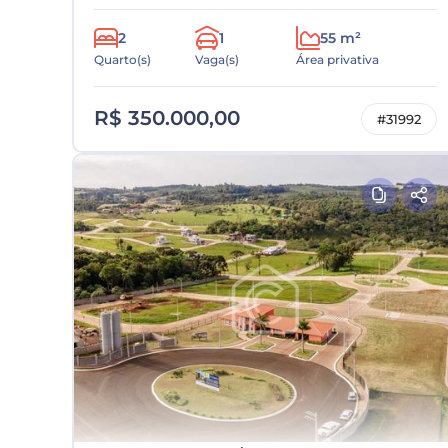
2
1
55 m²
Quarto(s)
Vaga(s)
Área privativa
R$ 350.000,00
#31992