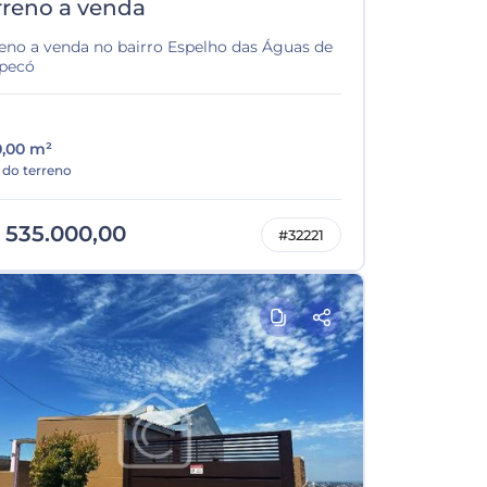
rreno a venda
reno a venda no bairro Espelho das Águas de
pecó
0,00 m²
 do terreno
 535.000,00
#32221