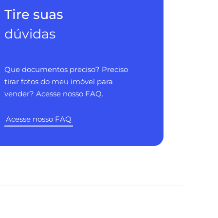
Tire suas
dúvidas
Que documentos preciso? Preciso
tirar fotos do meu imóvel para
vender? Acesse nosso FAQ.
Acesse nosso FAQ