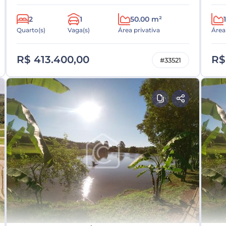
2
1
50.00 m²
Quarto(s)
Vaga(s)
Área privativa
Área
R$ 413.400,00
R$
#33521