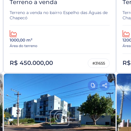
Terreno a venda
Te
Terreno a venda no bairro Espelho das Águas de
Ter
Chapecó
Cha
1000,00 m²
120
Área do terreno
Área
R$ 450.000,00
R$
#31655