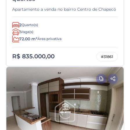
Apartamento a venda no bairro Centro de Chapecó
2
Quarto(s)
1
Vaga(s)
72.00 m²
Área privativa
R$ 835.000,00
#31861