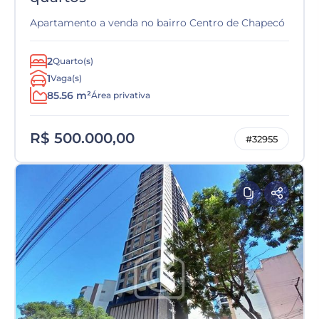
Apartamento a venda no bairro Centro de Chapecó
2
Quarto(s)
1
Vaga(s)
85.56 m²
Área privativa
R$ 500.000,00
#32955