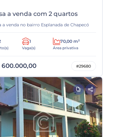
sa a venda com 2 quartos
a a venda no bairro Esplanada de Chapecó
2
1
70,00 m²
to(s)
Vaga(s)
Área privativa
 600.000,00
#29680