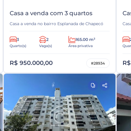
Casa a venda com 3 quartos
Ca
Casa a venda no bairro Esplanada de Chapecó
Cas
3
2
165.00 m²
Quarto(s)
Vaga(s)
Área privativa
Quar
R$ 950.000,00
R$
#28934