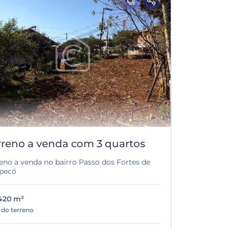
rreno a venda com 3 quartos
reno a venda no bairro Passo dos Fortes de
pecó
420 m²
 do terreno