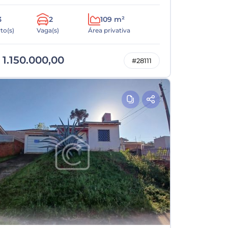
3
2
109 m²
to(s)
Vaga(s)
Área privativa
 1.150.000,00
#28111