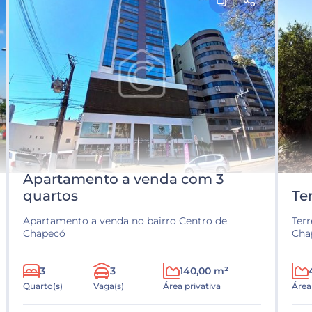
Apartamento a venda com 3
quartos
Te
Apartamento a venda no bairro Centro de
Ter
Chapecó
Cha
3
3
140,00 m²
Quarto(s)
Vaga(s)
Área privativa
Área