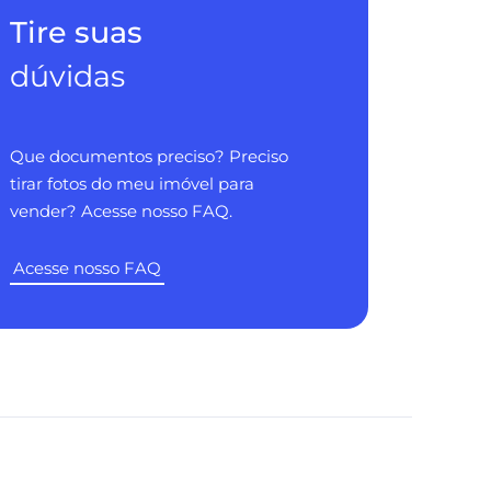
Tire suas
dúvidas
Que documentos preciso? Preciso
tirar fotos do meu imóvel para
vender? Acesse nosso FAQ.
Acesse nosso FAQ