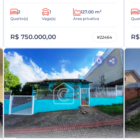
2
1
127.00 m²
Quarto(s)
Vaga(s)
Área privativa
Quar
R$ 750.000,00
R$
#22464