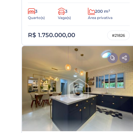
3
3
200 m²
Quarto(s)
Vaga(s)
Área privativa
R$ 1.750.000,00
#21826