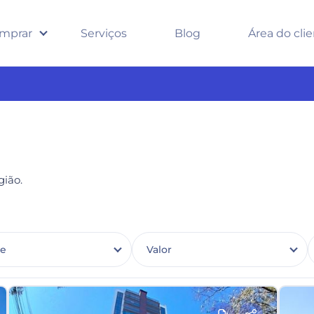
mprar
Serviços
Blog
Área do cli
ião.
de
Valor